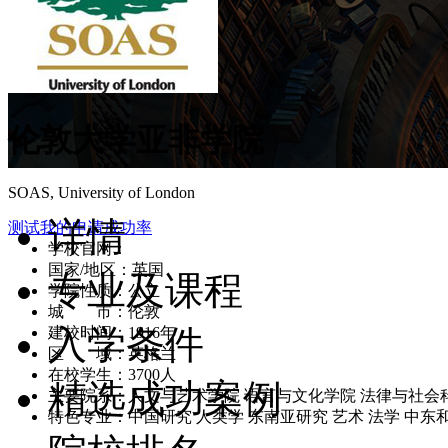
伦敦大学亚非学院
SOAS, University of London
详情
测试我的申请成功率
学校官网：
www.soas.ac.uk
国家/地区：英国
专业及课程
学院性质：公立
城 市：伦敦
入学条件
建校时间：1916年
区 域：英格兰
在校学生：3700人
精选成功案例
主要院系：人文与艺术学院 语言与文化学院 法律与社会
特色专业：中国研究 人类学 东南亚研究 艺术 法学 中东