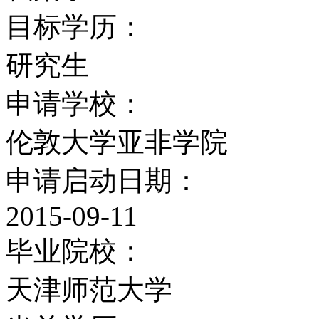
预科课程为期10个月，每
目标学历：
十个小时学习， 学生至少
研究生
习和预习、 读书、完成
申请学校：
和选择二任意课。必修课
伦敦大学亚非学院
会和想法简介。任意课包
申请启动日期：
史，现代，欧洲历史，世
2015-09-11
际法， 政治， 媒介和通
毕业院校：
入门和经济学入门。选修
天津师范大学
业课每班约4&mdah;7