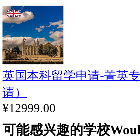
久，管理严谨，成绩优秀
SOAS预科班毕业的学
敦大学统一授予预科文凭
增。
英国本科留学申请-菁英专享
SOAS研究生预科的课
请）
学教育的学术文化，提高
¥12999.00
力，逻辑思考问题的能力
可能感兴趣的学校
Woul
高学生在学习专业内容时