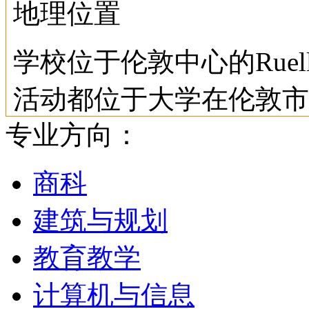
地理位置
学校位于伦敦中心的Ruell
活动都位于大学在伦敦市
专业方向：
一幢现代的建筑, 带有画
伦敦市中心的新校区－Ilin
商科
主要学生设施都离得很近
建筑与规划
方便前往西城参加文化活
教育教学
大英图书馆，被定义为欧
计算机与信息