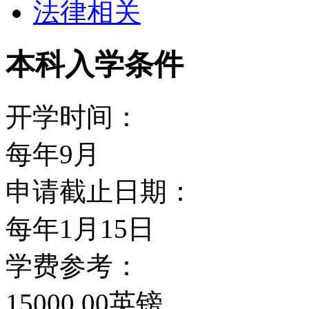
法律相关
方面都有反映。
学校特色
本科入学条件
国际性是这个学校显著的
开学时间：
数量的外交官，如今依然
每年9月
题的中心之一，并且是世
申请截止日期：
有学者最多的一个学院。
每年1月15日
学费参考：
亚非学院的图书馆是全国
15000.00英镑
馆，也是世界上此类资料