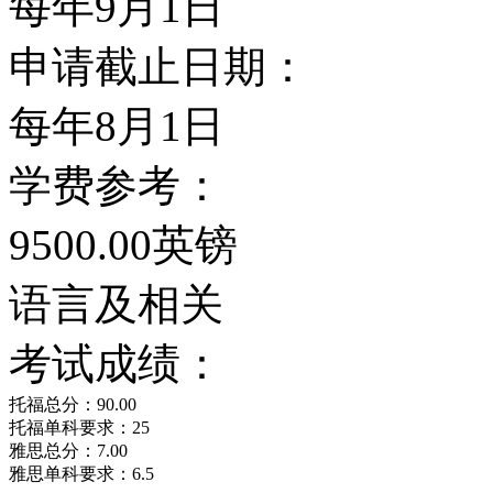
每年9月1日
2012
2011
2010
2009
2008
2007
2006
2005
2004
2003
2002
200
申请截止日期：
23
27
33
24
18
18
15
19
22
24
27
63
每年8月1日
院系设置
学费参考：
伦敦大学亚非学院的各系
9500.00英镑
社会科学院（法律、经济
语言及相关
理与金融研究）；文科与
考试成绩：
与社会学、宗教研究、音
托福总分：90.00
托福单科要求：25
雅思总分：7.00
言与文化学院（非洲、中
雅思单科要求：6.5