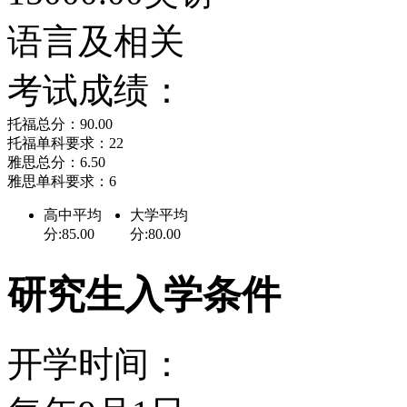
语言及相关
儿的图书开架借阅，因为
考试成绩：
馆，所以各国的学者也要
托福总分：90.00
册藏书中以东方学、法律
托福单科要求：22
雅思总分：6.50
雅思单科要求：6
言方面的书籍最为齐备。
高中平均
大学平均
中国古籍珍本和孤本。无
分:85.00
分:80.00
当高的学术价值。
研究生入学条件
TIMES排名
开学时间：