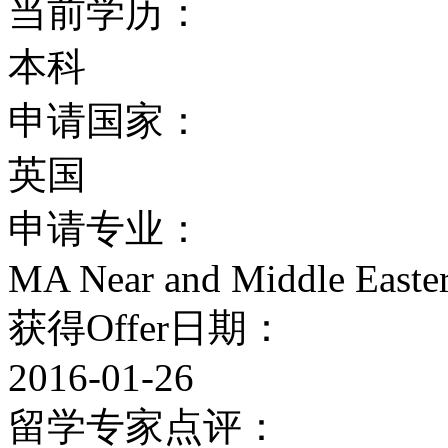
当前学历：
门课平均40分以上即可
本科
60分以上可望进入英国
申请国家：
均65分以上。
英国
入学条件（本科预科）:
申请专业：
成绩至少80分以上。
MA Near and Middle Easter
获得Offer日期：
2，要求雅思5.5 (写作部分不
2016-01-26
如果英语成绩不够，可以
留学专家点评：