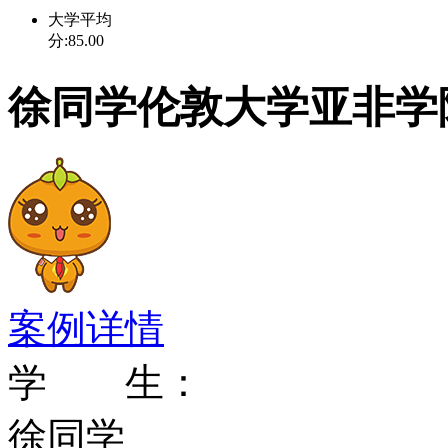
大学平均
言学、近东与中东、南亚
分:85.00
系列的本科、研究生和研
徐同学伦敦大学亚非学
颁发。亚非研究学院是一
名学生在学院学习，30%
生在世界各地学习远程教
伦敦大学亚非学院是在欧
案例详情
洲文化、艺术、交流等课
学 生：
法、音乐（人种音乐学）
徐同学