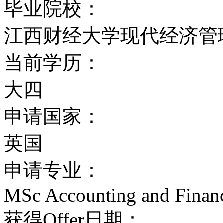
毕业院校：
推荐专业
江西财经大学现代经济管
伦敦大学亚非学院推荐专
当前学历：
艺术、法学、中东和非洲
大四
课程设置
申请国家：
英国
本科课程
申请专业：
开设了经济学、法律、发
MSc Accounting and Finan
金融与管理研究、人类学
获得Offer日期：