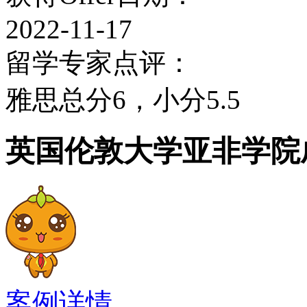
历史、音乐、宗教研究、
2022-11-17
国与中亚、日本与朝鲜、
留学专家点评：
及其岛屿以及语言学的课
雅思总分6，小分5.5
硕士课程
英国伦敦大学亚非学院
非洲文学、非洲研究、古
音学、阿拉伯语、中国文
（非洲/亚洲）、中亚文
文化、伊斯兰教研究、以
案例详情