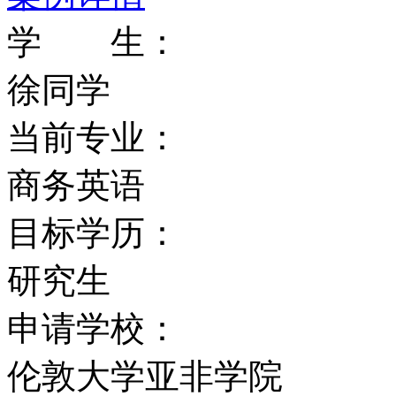
本文学、日本研究、韩国
学 生：
与描述、南亚语言与文化
徐同学
学、近东与中东研究、太
当前专业：
究、东南亚研究、台湾研
商务英语
与非洲语言）、土耳其研
目标学历：
学研究方法、食物人类学
研究生
基督教与亚洲和非洲、亚
申请学校：
体与与文化研究、性别研
伦敦大学亚非学院