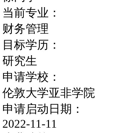
个学部， 13个系。它
当前专业：
文学；东南亚和岛屿语言
财务管理
文化；非洲语言及文化；
目标学历：
律；人类学和社会学；经
研究生
和考古。6个区域研究中
申请学校：
近东和中东研究；非洲研
伦敦大学亚非学院
研究中心；韩国研究中心
申请启动日期：
和哲学研究中心。
2022-11-11