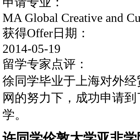
申请专业：
等课程。
MA Global Creative and Cul
预科课程介绍
获得Offer日期：
● 大学预科课程：经济
2014-05-19
留学专家点评：
学、艺术学、心理学、社
徐同学毕业于上海对外经贸
关系
网的努力下，成功申请到
伦敦大学SOAS学院的
学。
课程紧密结合，既教授英
业课程， 是为 学术背
许同学伦敦大学亚非学院o