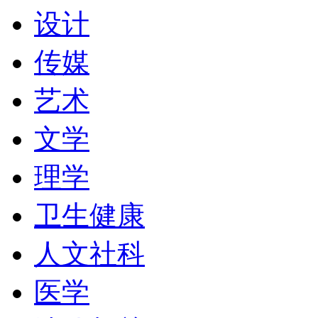
学院图书馆收藏全世界最
设计
料。这里还是末代皇帝溥
传媒
地方。青年老舍也在这儿
艺术
由此走上了文学创作的道
文学
理学
伦敦是一个具有多元文化
卫生健康
族、宗教、不同肤色的人
人文社科
听到和正在被使用的大约
医学
文化间的碰撞和交融，在