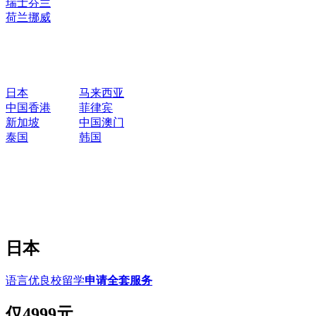
瑞士
芬兰
荷兰
挪威
日本
马来西亚
中国香港
菲律宾
新加坡
中国澳门
泰国
韩国
日本
语言优良校留学
申请全套服务
仅
4999元