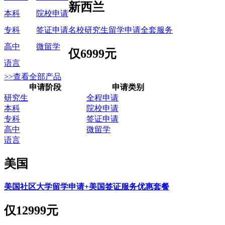
新西兰
本科
院校申请
名校研究生留学申请全套服务
专科
签证申请
高中
微留学
仅
6999元
语言
>>查看全部产品
申请阶段
申请类别
研究生
全程申请
本科
院校申请
专科
签证申请
高中
微留学
语言
美国
美国社区大学留学申请+美国签证服务优惠套餐
仅
12999元