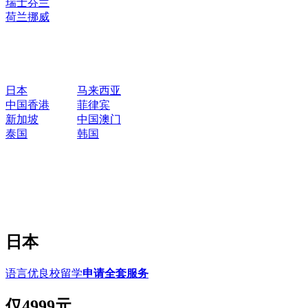
瑞士
芬兰
荷兰
挪威
日本
马来西亚
中国香港
菲律宾
新加坡
中国澳门
泰国
韩国
日本
语言优良校留学
申请全套服务
仅
4999元