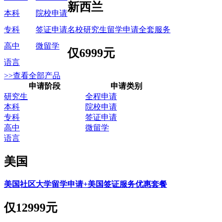
新西兰
本科
院校申请
名校研究生留学申请全套服务
专科
签证申请
高中
微留学
仅
6999元
语言
>>查看全部产品
申请阶段
申请类别
研究生
全程申请
本科
院校申请
专科
签证申请
高中
微留学
语言
美国
美国社区大学留学申请+美国签证服务优惠套餐
仅
12999元