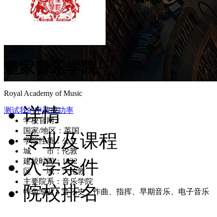
皇家音乐学院
Royal Academy of Music
详情
测试我的申请成功率
学校官网：
www.ram.ac.uk
国家/地区：英国
专业及课程
学院性质：公立
城 市：伦敦
入学条件
建校时间：1822
区 域：大伦敦
主要院系：音乐学院
院校排名
特色专业：音乐史、作曲、指挥、早期音乐、电子音乐