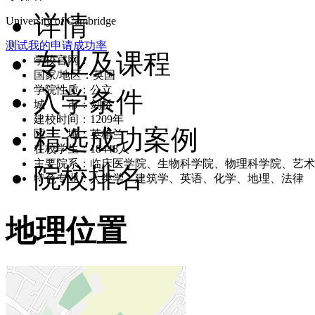
详情
University of Cambridge
测试我的申请成功率
专业及课程
学校官网：
www.cam.ac.uk
国家/地区：英国
学院性质：公立
入学条件
城 市：剑桥
建校时间：1209年
精选成功案例
区 域：英格兰
在校学生：18448人
主要院系：临床医学院、生物科学院、物理科学院、艺术
院校排名
特色专业：人类学、建筑学、英语、化学、地理、法律
地理位置