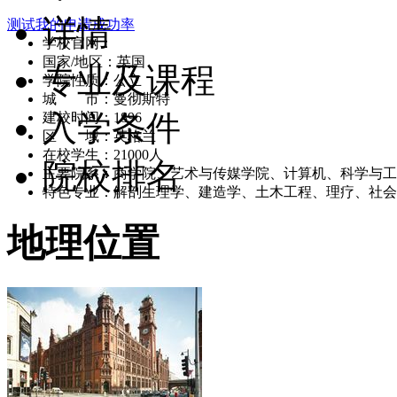
详情
测试我的申请成功率
学校官网：
www.salford.ac.uk
国家/地区：英国
专业及课程
学院性质：公立
城 市：曼彻斯特
入学条件
建校时间：1896
区 域：英格兰
在校学生：21000人
院校排名
主要院系：商学院、艺术与传媒学院、计算机、科学与工
特色专业：解剖生理学、建造学、土木工程、理疗、社会
地理位置