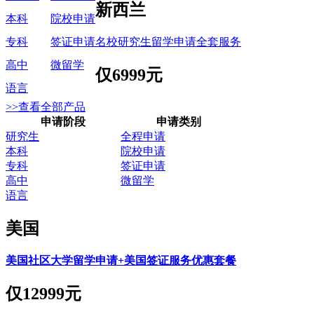
新西兰
本科
院校申请
名校研究生留学申请全套服务
专科
签证申请
高中
微留学
仅
6999元
语言
>>查看全部产品
申请阶段
申请类别
研究生
全程申请
本科
院校申请
专科
签证申请
高中
微留学
语言
美国
美国社区大学留学申请+美国签证服务优惠套餐
仅
12999元