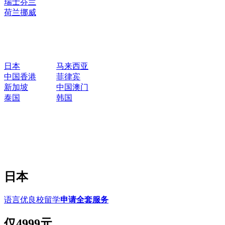
瑞士
芬兰
荷兰
挪威
日本
马来西亚
中国香港
菲律宾
新加坡
中国澳门
泰国
韩国
日本
语言优良校留学
申请全套服务
仅
4999元