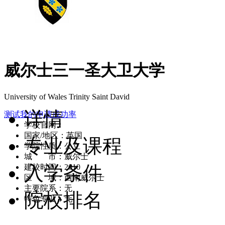
威尔士三一圣大卫大学
University of Wales Trinity Saint David
详情
测试我的申请成功率
学校官网：
www.uwtsd.ac.uk/
国家/地区：英国
专业及课程
学院性质：公立
城 市：威尔士
入学条件
建校时间：2010
区 域：西南威尔士
主要院系：无
院校排名
特色专业：无