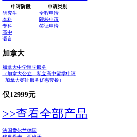
申请阶段
申请类别
研究生
全程申请
本科
院校申请
专科
签证申请
高中
语言
加拿大
加拿大中学留学服务
（加拿大公立、私立高中留学申请
+加拿大签证服务优惠套餐）
仅
12999元
>>查看全部产品
法国
爱尔兰
德国
瑞典
丹麦
西班牙