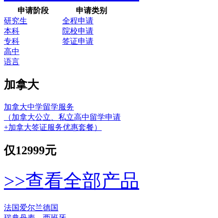
申请阶段
申请类别
研究生
全程申请
本科
院校申请
专科
签证申请
高中
语言
加拿大
加拿大中学留学服务
（加拿大公立、私立高中留学申请
+加拿大签证服务优惠套餐）
仅
12999元
>>查看全部产品
法国
爱尔兰
德国
瑞典
丹麦
西班牙