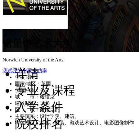
诺里奇艺术大学
Norwich University of the Arts
详情
测试我的申请成功率
学校官网：
www.nua.ac.uk/
国家/地区：英国
专业及课程
学院性质：公立
城 市：诺福克
入学条件
建校时间：1845
区 域：诺福克郡
主要院系：设计学院、建筑、
院校排名
特色专业：动画、时装、游戏艺术设计、电影图像制作