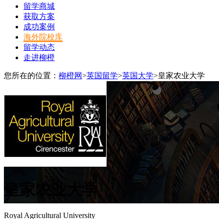
留学商城
获取方案
成功案例
海外院校库
留学动态
走进柳橙
您所在的位置：
柳橙网
>
英国留学
>
英国大学
>
皇家农业大学
皇家农业大学
Royal Agricultural University