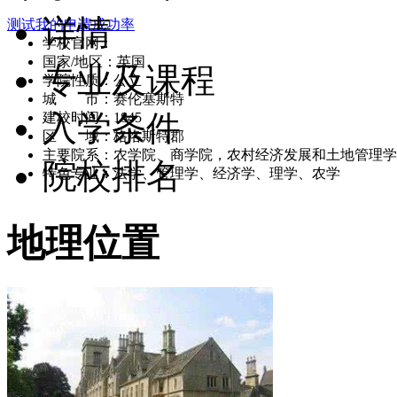
详情
测试我的申请成功率
学校官网：
www.rac.ac.uk
国家/地区：英国
专业及课程
学院性质：公立
城 市：赛伦塞斯特
入学条件
建校时间：1845
区 域：格洛斯特郡
主要院系：农学院、商学院，农村经济发展和土地管理学
院校排名
特色专业：法学、管理学、经济学、理学、农学
地理位置