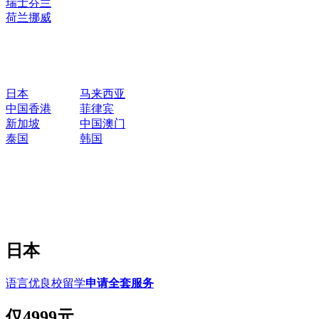
瑞士
芬兰
荷兰
挪威
日本
马来西亚
中国香港
菲律宾
新加坡
中国澳门
泰国
韩国
日本
语言优良校留学
申请全套服务
仅
4999元