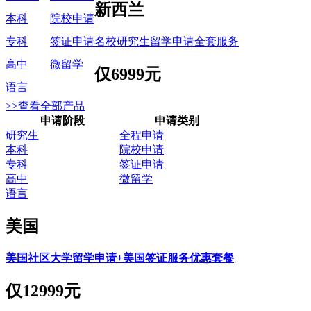
新西兰
本科
院校申请
名校研究生留学申请全套服务
专科
签证申请
高中
微留学
仅
6999元
语言
>>查看全部产品
申请阶段
申请类别
研究生
全程申请
本科
院校申请
专科
签证申请
高中
微留学
语言
美国
美国社区大学留学申请+美国签证服务优惠套餐
仅
12999元