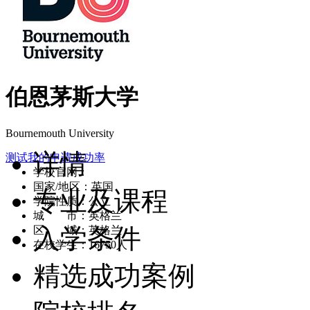
伯恩茅斯大学
Bournemouth University
详情
测试我的申请成功率
学校官网：
www.bournemouth.ac.uk
国家/地区：英国
专业及课程
学院性质：公立
城 市：英格兰
入学条件
区 域：英格兰
在校学生：16750人
精选成功案例