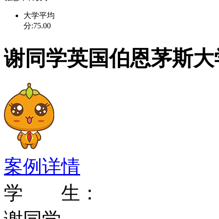
为中心，富有创意。大学
大学平均
分:75.00
度奖”，该奖项由英国政
谢同学英国伯恩茅斯大
有开创性的高等学府。伯
职业特点设立的，反映了
务、税法、新媒体制作、
考古等课程在英国都首屈
案例详情
及社会学研究方面的成绩
学 生：
审中名列前茅。除了七所