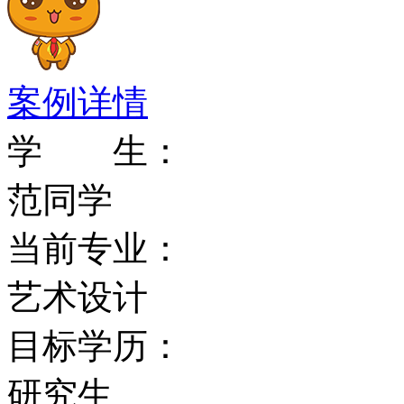
程有实习期，实习的公司
IBM和普华永道。该校
一。
案例详情
学 生：
地理位置
范同学
伯恩茅斯位于英格兰的南
当前专业：
一。这里更胜一筹的气候
艺术设计
达使得伯恩茅斯吸引了大量
目标学历：
客、会议代表、商业人士
研究生