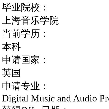
PricewaterhoueCoope
毕业院校：
公司等。伯恩茅斯大学以
上海音乐学院
吸引了众多的求学者前去
当前学历：
生12000人左右，其中
本科
生的就业率名列全英第二
申请国家：
伯恩茅斯位于英格兰南海
英国
里长的绵延海岸线，素有
申请专业：
誉。该城市气候温和，阳
Digital Music and Audio P
游城市之一。交通便利，