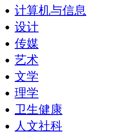
计算机与信息
学校的课程设置与当今现
设计
70%的课程设有实习课
传媒
地方有世界著名的公司，
艺术
马汽车公司，美国国际商
文学
司等，为此，伯恩茅斯大
理学
93.4%。伯恩茅斯大学
卫生健康
学，许多课程的设置独具
人文社科
找到相同的课程。