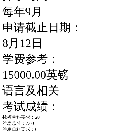
接受严格的质量保证体系
每年9月
证体系，英国大学的学位
申请截止日期：
认。伯恩茅斯大学下设七
8月12日
学院、工程设计学院、法
学费参考：
院、
15000.00英镑
语言及相关
现代传媒学院和服务产业
考试成绩：
设的多门课程极为优秀，
托福单科要求：20
学院获得满分24分中的
雅思总分：7.00
雅思单科要求：6