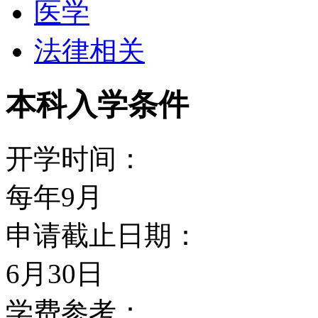
医学
学校目前有学生将近14，
法律相关
家的外国留学生1200名
本科入学条件
伯恩茅斯大学设有7所学
界经济成长的专业领域。
开学时间：
时，校园位于全英国风景
每年9月
色沙滩的海滨，绵延崎岖
申请截止日期：
大的天然海湾。
6月30日
学费参考：