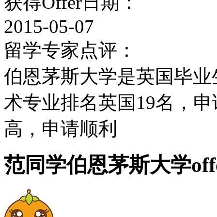
获得Offer日期：
同时伯恩茅斯也是通往法
2015-05-07
伯恩茅斯市是最快乐、最
留学专家点评：
海岸城市，是英国南部商
伯恩茅斯大学是英国毕业
心，具有英国高质量教育
术专业排名英国19名，
高，申请顺利
学术实力
范同学伯恩茅斯大学off
该校各专业课程均由各行
使其符合现代商业社会的