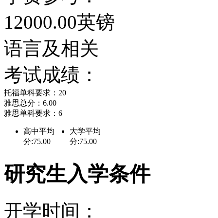
学校优势
12000.00英镑
位于黄金海岸和绿茵花园
语言及相关
的教学质量； 就业率名列
考试成绩：
24小时开放的计算机中
托福单科要求：20
雅思总分：6.00
施； 专设海外学生奖学
雅思单科要求：6
高中平均
大学平均
分:75.00
分:75.00
学校简介
研究生入学条件
伯恩茅斯大学成立于19
一样是公立大学，由政府
开学时间：