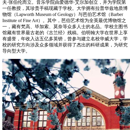
夫·张伯伦而立。音乐学院由爱德华·艾尔加创立，并为学院第
一任教授，其珍贵手稿现藏于学校。大学拥有拉普华兹地质博
物馆（Lapworth Museum of Geology）与芭伯艺术馆（Barber
Institute of Fine Art）。其中，芭伯艺术馆为全英最优博物馆之
一，藏有梵高、毕加索、莫奈等众多人士的名品。学校主图书
馆藏有世界最古老的《古兰经》残稿。伯明翰大学在世界上享
有盛誉，年收入达五亿多英镑，曾参与建立名校华威大学，学
校的研究方向涉及众多领域并获得了杰出的科研成果，为研究
导向型大学。