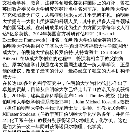
文社会学科、教育、法律等领域也都获得国际上的好评，曾在
英国教育委员会大学研究评鉴排名中名列前茅。伯明翰大学的
研究领域极为广泛，从癌症到纳米技术几乎无所不包。伯明翰
大学拥有一大批出类拔萃的科研人员，其中的很多人是各领域
内的国际权威。在科研成果转化为生产力方面大学每年收入可
达5亿多英镑。2014年英国官方科研评估REF（Research
Excellence Framework）排名，伯明翰大学位居全英第15位。
伯明翰大学协助创立了基尔大学(前北斯塔福德大学学院)和华
威大学。伯明翰大学前校长罗伯特·艾特肯爵士（Sir Robert
Aitken）在华威大学创立的过程中，扮演着相当于教父的角
色。原本的建学计划是在考文垂周边建立一所大学学院，正是
他的建议，改变了最初的计划，最终设立了独立的大学机构华
威大学。
在长达100多年的科学研究中，伯明翰大学为科学进步作出了
卓越的贡献，目前从伯明翰大学已经走出了11位诺贝尔奖获得
者。2016年，瑞典皇家科学院宣布David J Thouless教授（担任
伯明翰大学数学物理系教授13年）, John Michael Kosterlitz教授
（担任伯明翰大学数学物理系博士后，讲师、副教授10余年）
和Fraser Stoddart（任教于英国伯明翰大学化学系多年，并担任
4年化工系主任）教授分别获得诺贝尔物理奖，化学奖。这也
是伯大第一次一年同时获得诺贝尔物理，化学奖。