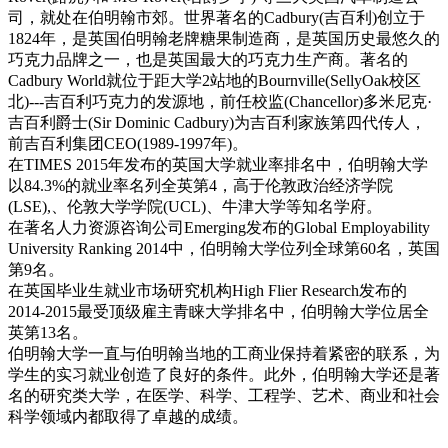
司，就处在伯明翰市郊。世界著名的Cadbury(吉百利)创立于
1824年，是英国伯明翰老牌糖果制造商，是英国历史最悠久的
巧克力品牌之一，也是英国最大的巧克力生产商。著名的
Cadbury World就位于距大学2站地的Bournville(SellyOak校区
北)---吉百利巧克力的发源地，前任校监(Chancellor)多米尼克·
吉百利爵士(Sir Dominic Cadbury)为吉百利家族第四代传人，
前吉百利集团CEO(1989-1997年)。
在TIMES 2015年发布的英国大学就业率排名中，伯明翰大学
以84.3%的就业率名列全英第4，高于伦敦政治经济学院
(LSE),、伦敦大学学院(UCL)、牛津大学等知名学府。
在著名人力资源咨询公司Emerging发布的Global Employability
University Ranking 2014中，伯明翰大学位列全球第60名，英国
第9名。
在英国毕业生就业市场研究机构High Flier Research发布的
2014-2015最受顶级雇主青睐大学排名中，伯明翰大学位居全
英第13名。
伯明翰大学一直与伯明翰当地的工商业保持着紧密的联系，为
学生的实习就业创造了良好的条件。此外，伯明翰大学还是著
名的研究类大学，在医学、科学、工程学、艺术、商业和社会
科学领域内都取得了卓越的成绩。