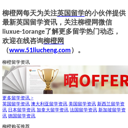
柳橙网每天为关注
英国
留学
的小伙伴提供
最新英国
留学资讯
，关注柳橙网微信
了解更多
留学
热门动态，
liuxue-1orange
欢迎在线咨询
柳橙网
（
）。
www.51liucheng.com
柳橙留学资讯
更多留学资讯 >
英国留学资讯
澳大利亚留学资讯
美国留学资讯
新西兰留学资
讯
日本留学资讯
加拿大留学资讯
法国留学资讯
新加坡留学资
讯
德国留学资讯
柳橙购买推荐