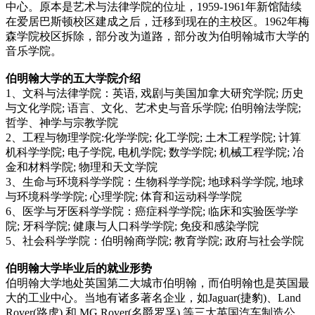
中心。原本是艺术与法律学院的位址，1959-1961年新馆陆续
在爱居巴斯顿校区建成之后，迁移到现在的主校区。1962年梅
森学院校区拆除，部分改为道路，部分改为伯明翰城市大学的
音乐学院。
伯明翰大学的五大学院介绍
1、文科与法律学院：英语, 戏剧与美国加拿大研究学院; 历史
与文化学院; 语言、文化、艺术史与音乐学院; 伯明翰法学院;
哲学、神学与宗教学院
2、工程与物理学院:化学学院; 化工学院; 土木工程学院; 计算
机科学学院; 电子学院, 电机学院; 数学学院; 机械工程学院; 冶
金和材料学院; 物理和天文学院
3、生命与环境科学学院：生物科学学院; 地球科学学院, 地球
与环境科学学院; 心理学院; 体育和运动科学学院
6、医学与牙医科学学院：癌症科学学院; 临床和实验医学学
院; 牙科学院; 健康与人口科学学院; 免疫和感染学院
5、社会科学学院：伯明翰商学院; 教育学院; 政府与社会学院
伯明翰大学毕业后的就业形势
伯明翰大学地处英国第二大城市伯明翰，而伯明翰也是英国最
大的工业中心。当地有诸多著名企业，如Jaguar(捷豹)、Land
Rover(路虎) 和 MG Rover(名爵罗孚) 等三大英国汽车制造公