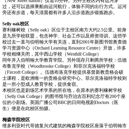
（New Street station）仅需10分钟。另外主校区内有运河穿
过，还可以选择乘船由运河航行，体验不同的出行方式。运河
旁还有步道，每天清晨都有许多人沿步道跑步锻炼跑步。
Selly oak校区
赛利橡树校（Selly oak）区位于主校区南方大约2.5公里。前身
是九所学校联盟，包含神学、社会工作以及师资培训。这些学
校过去一直与伯明翰大学有关连，直到2001年新图书馆奥查德
学习资源中心（Orchard Learning Resource Centre）开放，许多
学校相继关闭，其中西山学校（Westhill College）
同年并入伯明翰大学教育学院。另外现存只剩两所学校：伍德
布鲁克学校（Woodbrooke College）和菲尔克洛福特学校
（Fircroft College）。伍德布洛克学校提供基督新教贵格会硕
士课程，是欧洲唯一的贵格会研究中心。菲尔克洛福特学校则
是一所小型成人教育学校，提供食宿。
本校区也是剧场艺术学系的所在地，在原本的赛利橡树学校
（Selly Oak College）的图书馆与乔治吉百利纪念厅有200个座
位的小剧场。英国广播公司BBC的日间电视剧Doctors（医
生）便是在此校区拍摄。
梅森学院校区
维多利亚时代哥德复兴式建筑的梅森学院校区座落于伯明翰市