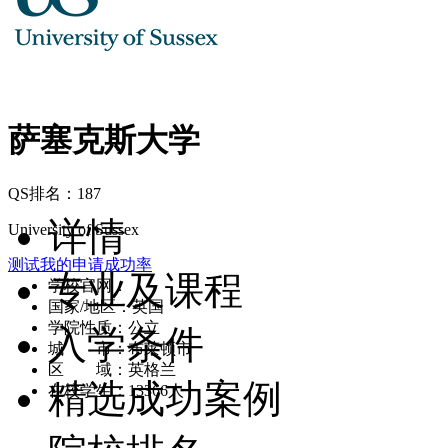
萨塞克斯大学
QS排名：187
详情
University of Sussex
测试我的申请成功率
专业及课程
学校官网：
www.sussex.ac.uk
国家/地区：英国
学院性质：公立
入学条件
城 市：布莱顿市
区 域：英格兰
精选成功案例
在校学生：13366人