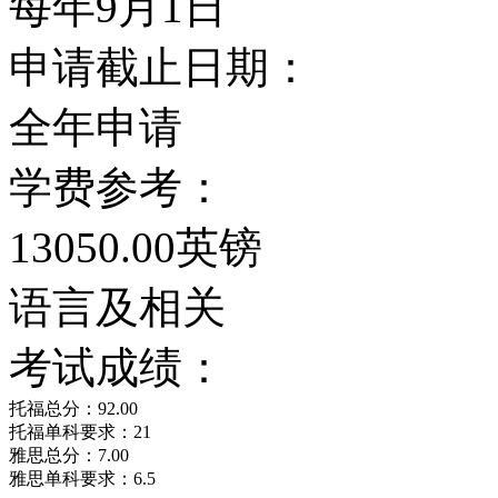
每年9月1日
出，在1958年,政府批
申请截止日期：
议成立，从诞生了第一间“
全年申请
成立的英国大学因为他们
学费参考：
璃&rquo;大学）。19
13050.00英镑
的模式构建起来的，直到1
语言及相关
权后，才逐渐发展成一个
考试成绩：
大学之后，萨塞克斯很快
托福总分：92.00
托福单科要求：21
雅思总分：7.00
闻名。
雅思单科要求：6.5