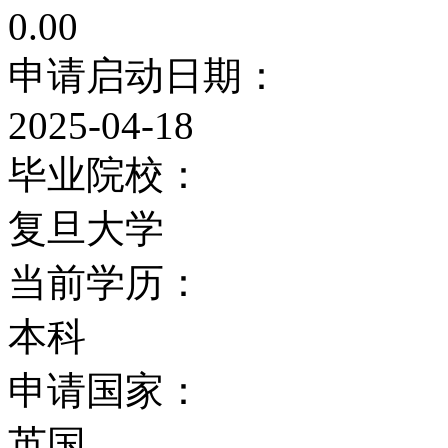
0.00
贝尔奖得主、12名英国
申请启动日期：
会科学会的会员，以及一
2025-04-18
奖获得者。
毕业院校：
复旦大学
萨塞克斯大学的本科和研
当前学历：
组成，每个学院下设若干
本科
生命科学学院、科技学院
申请国家：
政策研究学院、萨塞克斯
英国
斯医学院。学校为国际留