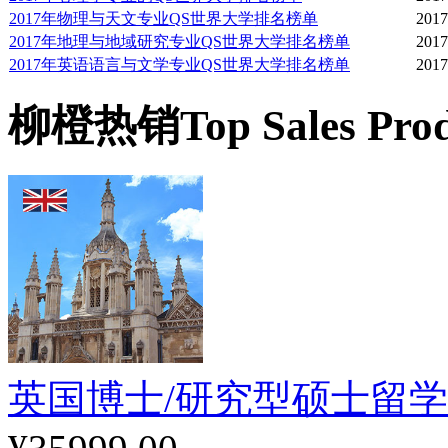
学生开始学位课程学习后
2017年物理与天文专业QS世界大学排名榜单
2017
2017年地理与地域研究专业QS世界大学排名榜单
2017
2017年英语语言与文学专业QS世界大学排名榜单
2017
导老师。在学生的整个大
柳橙热销
Top Sales Pro
师将为其提供包括选择课
建议以及帮助。
亲密的学术群体
每个学院都是由学生和老
的咖啡馆是大家交流的理
英国博士/研究型硕士留
由教员和学生组成的联合