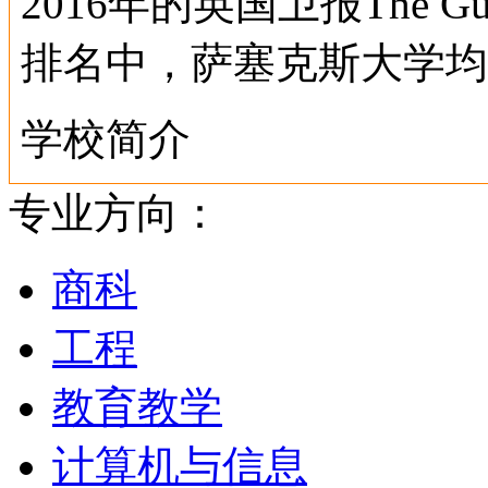
2016年的英国卫报The Gu
排名中，萨塞克斯大学均
学校简介
专业方向：
萨塞克斯大学是一所顶尖
中排名前茅。根据泰晤士
商科
示萨塞克斯大学位于第14
工程
评估中则位于第11位。
教育教学
中名列世界第79位，英
计算机与信息