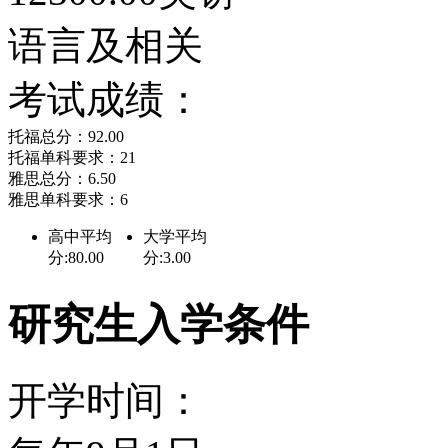
学校历史
语言及相关
考试成绩：
萨塞克斯大学成立的最初
托福总分：92.00
发展。1911年的12月
托福单科要求：21
雅思总分：6.50
雅思单科要求：6
风景
高中平均
大学平均
分:80.00
分:3.00
开了一个关于探讨如何资
研究生入学条件
这个计划因第一次世界大
所筹集的基金则用在了市
开学时间：
值得庆幸的是，在20世