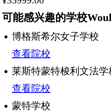
¥35999.00
相关问题，并筹划各种交
可能感兴趣的学校
Woul
学术活动
博格斯希尔女子学校
SPRU每周都举办由资
查看院校
士参加的研讨会，分享众
莱斯特蒙特梭利文法学
态。研究生也有机会参加
外，还有各种学生组织的
查看院校
议和社会活动，充分满足
蒙特学校