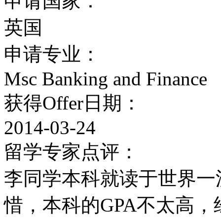
申请国家：
萨塞克斯大学规模中等，开
英国
个研究生授课课程；大学还
申请专业：
博士（DPhil）学位的
Msc Banking and Finance
的学科有工程学、计算机
获得Offer日期：
学、科学和社会科学。
2014-03-24
国际学习中心（预科中心
留学专家点评：
预科国际学习中心位于萨
李同学本科就读于世界一
是为未达到国外大学的入
惜，本科的GPA不太高