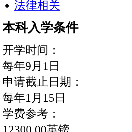
法律相关
布莱顿城市拥有大都会的
常受欢迎的海滩。搭火车
本科入学条件
Gatwick机场也只有3
开学时间：
占全程人口数的10%，
每年9月1日
学生为主要消费者。萨塞
申请截止日期：
的车程，是英国唯一的整
每年1月15日
的“自然景区”中的大学
学费参考：
和农地是一日游的好去处
12300.00英镑