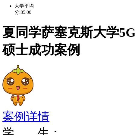
大学平均
2004年开始，萨塞克
分:85.00
夏同学萨塞克斯大学5
代替原本的校徽。对此，前大学
教授认为：“萨塞克斯大
硕士成功案例
始。所有的改革都基于萨
一切都将是梦想的开始。
为一所先进的具有创新性
并更具吸引力和挑战性。
案例详情
学发生的重大改变，如新
学 生：