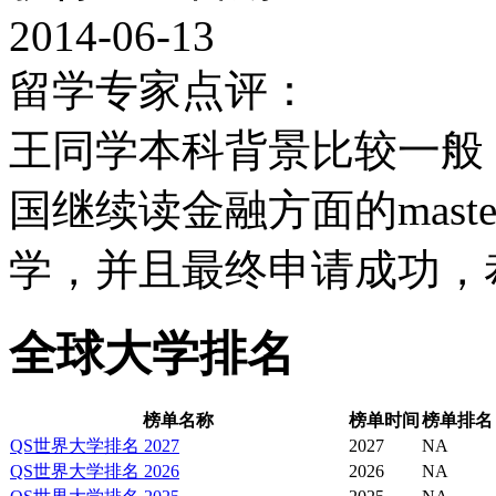
活力的海滨城市布莱顿仅
2014-06-13
留学专家点评：
小时路程，附近还有2个
王同学本科背景比较一般
言，萨塞克斯大学校区是
国继续读金融方面的mas
大学学院
学，并且最终申请成功，
在提供个人和学习援助，
全球大学排名
大学学院起着关键的作用
的角色。无论遇到什么学
榜单名称
榜单时间
榜单排名
QS世界大学排名 2027
2027
NA
QS世界大学排名 2026
2026
NA
全方位的援助网络，学生