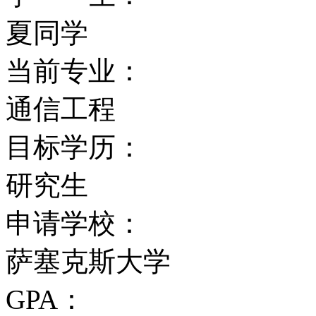
院，开设新的学科，建造
夏同学
像在构建一所全新的大学
当前专业：
通信工程
学术优势
目标学历：
目前学校有10,000多名
研究生
人，学生和员工来自世界
申请学校：
是一所研究性大学，在英
萨塞克斯大学
名榜中名列前茅。良好的
GPA：
学科领域前沿的老师和学