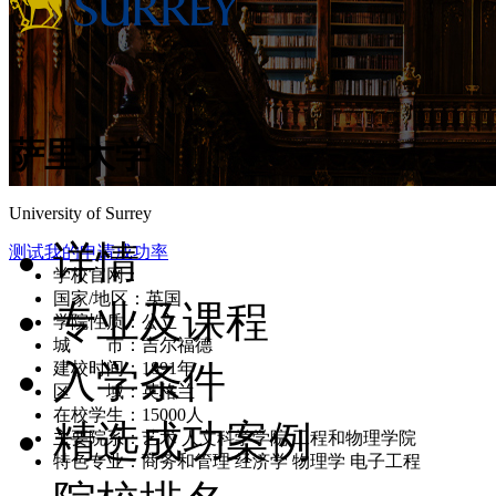
萨里大学
University of Surrey
详情
测试我的申请成功率
学校官网：
www.surrey.ac.uk
国家/地区：英国
专业及课程
学院性质：公立
城 市：吉尔福德
入学条件
建校时间：1891年
区 域：英格兰
在校学生：15000人
精选成功案例
主要院系：艺术 人文科学学院 工程和物理学院
特色专业：商务和管理 经济学 物理学 电子工程